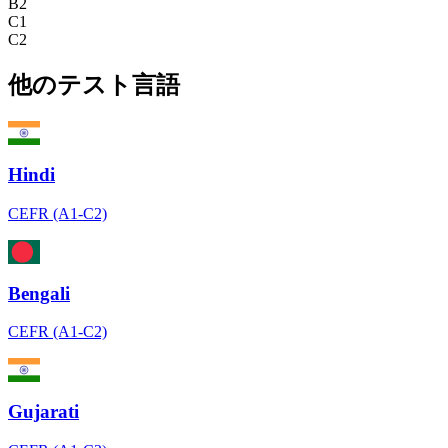
B2
C1
C2
他のテスト言語
Hindi
CEFR (A1-C2)
Bengali
CEFR (A1-C2)
Gujarati