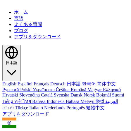
ホーム
言語
よくある質問
ブログ
アプリをダウンロード
日本語
English
Español
Français
Deutsch
日本語
한국어
简体中文
Русский
Polski
Українська
Čeština
Română
Magyar
Ελληνικά
Hrvatski
Slovenčina
Català
Svenska
Dansk
Norsk Bokmål
Suomi
Tiếng Việt
ไทย
Bahasa Indonesia
Bahasa Melayu
हिन्दी
العربية
עברית
Türkçe
Italiano
Nederlands
Português
繁體中文
アプリをダウンロード