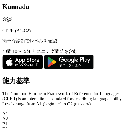
Kannada
ಕನ್ನಡ
CEFR (A1-C2)
簡単な診断でレベルを確認
40問
10〜15分
リスニング問題を含む
能力基準
The Common European Framework of Reference for Languages
(CEFR) is an international standard for describing language ability.
Levels range from A1 (beginner) to C2 (mastery).
A1
A2
B1