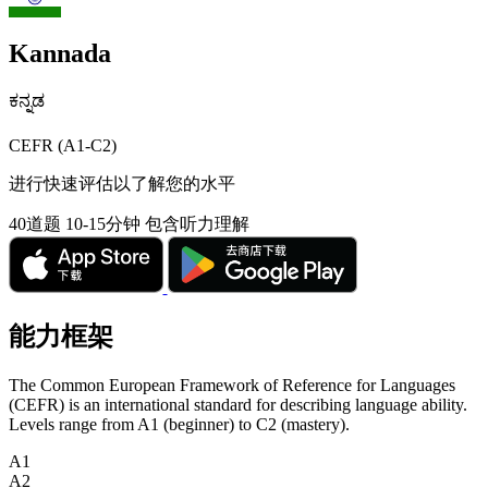
Kannada
ಕನ್ನಡ
CEFR (A1-C2)
进行快速评估以了解您的水平
40道题
10-15分钟
包含听力理解
能力框架
The Common European Framework of Reference for Languages
(CEFR) is an international standard for describing language ability.
Levels range from A1 (beginner) to C2 (mastery).
A1
A2