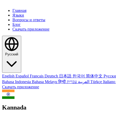
Главная
Языки
Вопросы и ответы
Блог
Скачать приложение
Русский
English
Español
Français
Deutsch
日本語
한국어
简体中文
Русск
Bahasa Indonesia
Bahasa Melayu
हिन्दी
العربية
עברית
Türkçe
Italian
Скачать приложение
Kannada