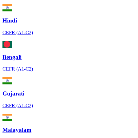
Hindi
CEFR (A1-C2)
Bengali
CEFR (A1-C2)
Gujarati
CEFR (A1-C2)
Malayalam