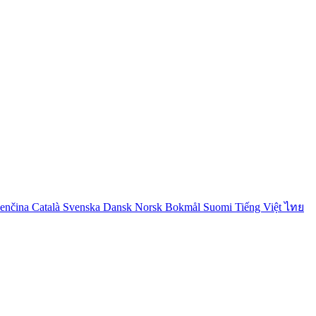
venčina
Català
Svenska
Dansk
Norsk Bokmål
Suomi
Tiếng Việt
ไทย