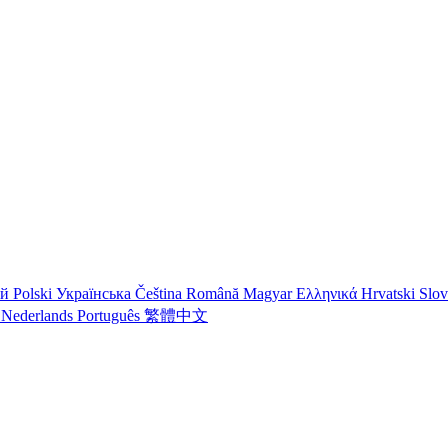
ий
Polski
Українська
Čeština
Română
Magyar
Ελληνικά
Hrvatski
Slo
o
Nederlands
Português
繁體中文