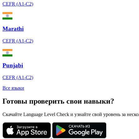
CEFR (A1-C2)
Marathi
CEFR (A1-C2)
Punjabi
CEFR (A1-C2)
Все языки
Готовы проверить свои навыки?
Скачайте Language Level Check и узнайте свой уровень за неск