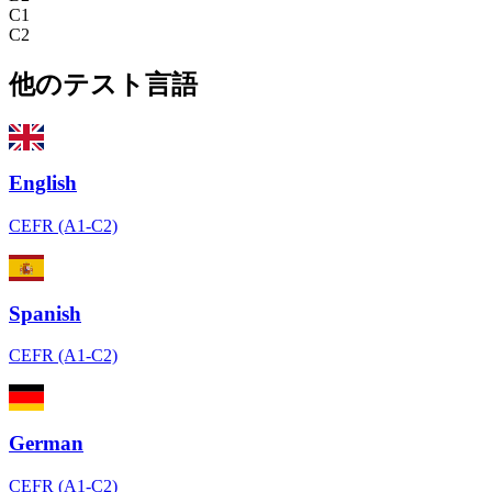
C1
C2
他のテスト言語
English
CEFR (A1-C2)
Spanish
CEFR (A1-C2)
German
CEFR (A1-C2)