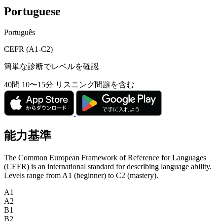
Portuguese
Português
CEFR (A1-C2)
簡単な診断でレベルを確認
40問
10〜15分
リスニング問題を含む
能力基準
The Common European Framework of Reference for Languages
(CEFR) is an international standard for describing language ability.
Levels range from A1 (beginner) to C2 (mastery).
A1
A2
B1
B2