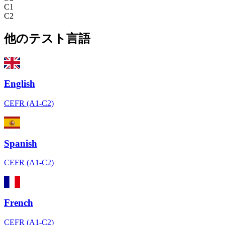
C1
C2
他のテスト言語
English
CEFR (A1-C2)
Spanish
CEFR (A1-C2)
French
CEFR (A1-C2)