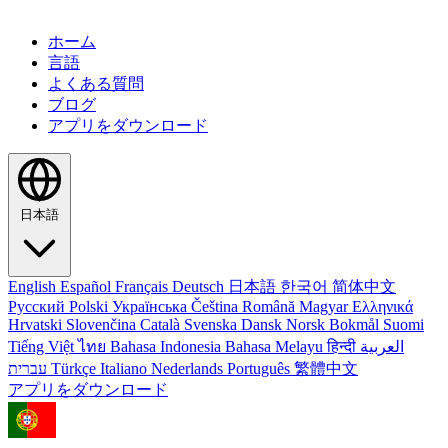
ホーム
言語
よくある質問
ブログ
アプリをダウンロード
日本語
English
Español
Français
Deutsch
日本語
한국어
简体中文
Русский
Polski
Українська
Čeština
Română
Magyar
Ελληνικά
Hrvatski
Slovenčina
Català
Svenska
Dansk
Norsk Bokmål
Suomi
Tiếng Việt
ไทย
Bahasa Indonesia
Bahasa Melayu
हिन्दी
العربية
עברית
Türkçe
Italiano
Nederlands
Português
繁體中文
アプリをダウンロード