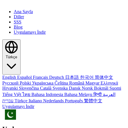
Ana Sayfa
Diller
SSS
Blog
Uygulamayı İndir
Türkçe
English
Español
Français
Deutsch
日本語
한국어
简体中文
Русский
Polski
Українська
Čeština
Română
Magyar
Ελληνικά
Hrvatski
Slovenčina
Català
Svenska
Dansk
Norsk Bokmål
Suomi
Tiếng Việt
ไทย
Bahasa Indonesia
Bahasa Melayu
हिन्दी
العربية
עברית
Türkçe
Italiano
Nederlands
Português
繁體中文
Uygulamayı İndir