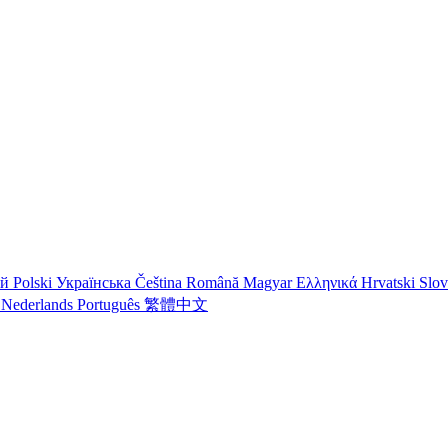
ий
Polski
Українська
Čeština
Română
Magyar
Ελληνικά
Hrvatski
Slo
o
Nederlands
Português
繁體中文