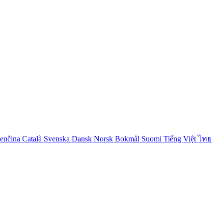
venčina
Català
Svenska
Dansk
Norsk Bokmål
Suomi
Tiếng Việt
ไทย