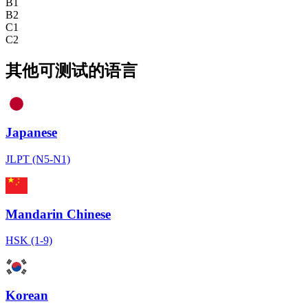
B1
B2
C1
C2
其他可测试的语言
Japanese
JLPT (N5-N1)
Mandarin Chinese
HSK (1-9)
Korean