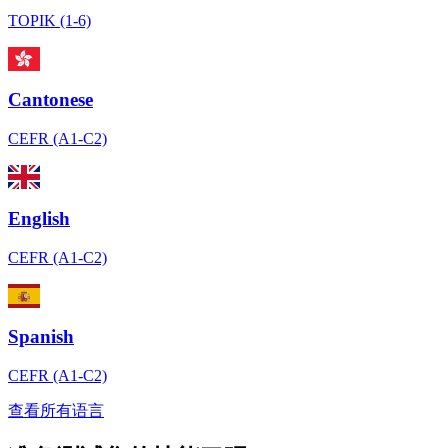
TOPIK (1-6)
Cantonese
CEFR (A1-C2)
English
CEFR (A1-C2)
Spanish
CEFR (A1-C2)
查看所有语言