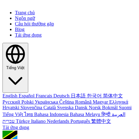
Trang chủ
Ngôn ngữ
Câu hỏi thường gặp
Blog
Tải ứng dụng
Tiếng Việt
English
Español
Français
Deutsch
日本語
한국어
简体中文
Русский
Polski
Українська
Čeština
Română
Magyar
Ελληνικά
Hrvatski
Slovenčina
Català
Svenska
Dansk
Norsk Bokmål
Suomi
Tiếng Việt
ไทย
Bahasa Indonesia
Bahasa Melayu
हिन्दी
العربية
עברית
Türkçe
Italiano
Nederlands
Português
繁體中文
Tải ứng dụng