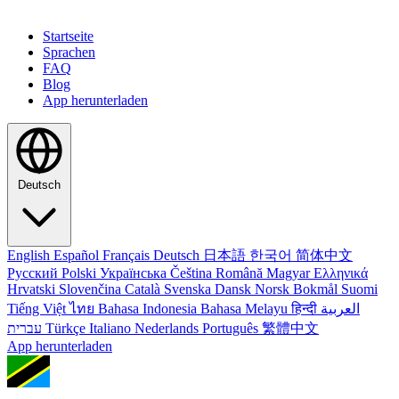
Startseite
Sprachen
FAQ
Blog
App herunterladen
Deutsch
English
Español
Français
Deutsch
日本語
한국어
简体中文
Русский
Polski
Українська
Čeština
Română
Magyar
Ελληνικά
Hrvatski
Slovenčina
Català
Svenska
Dansk
Norsk Bokmål
Suomi
Tiếng Việt
ไทย
Bahasa Indonesia
Bahasa Melayu
हिन्दी
العربية
עברית
Türkçe
Italiano
Nederlands
Português
繁體中文
App herunterladen