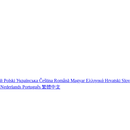
ий
Polski
Українська
Čeština
Română
Magyar
Ελληνικά
Hrvatski
Slo
o
Nederlands
Português
繁體中文