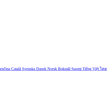
venčina
Català
Svenska
Dansk
Norsk Bokmål
Suomi
Tiếng Việt
ไทย