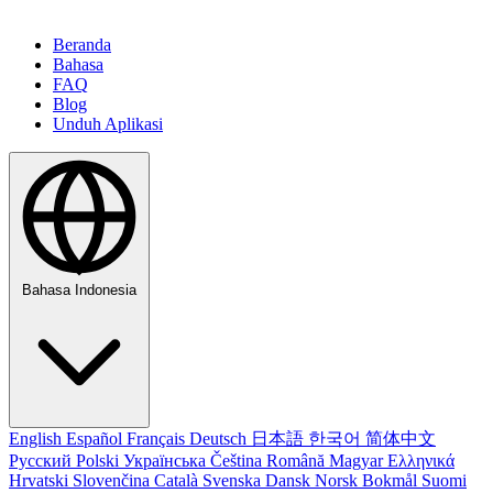
Beranda
Bahasa
FAQ
Blog
Unduh Aplikasi
Bahasa Indonesia
English
Español
Français
Deutsch
日本語
한국어
简体中文
Русский
Polski
Українська
Čeština
Română
Magyar
Ελληνικά
Hrvatski
Slovenčina
Català
Svenska
Dansk
Norsk Bokmål
Suomi