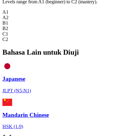
Levels range from A1 (beginner) to C2 (mastery).
A1
A2
B1
B2
C1
C2
Bahasa Lain untuk Diuji
Japanese
JLPT (N5-N1)
Mandarin Chinese
HSK (1-9)