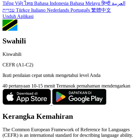
Tiếng Việt
ไทย
Bahasa Indonesia
Bahasa Melayu
हिन्दी
العربية
עברית
Türkçe
Italiano
Nederlands
Português
繁體中文
Unduh Aplikasi
Swahili
Kiswahili
CEFR (A1-C2)
Ikuti penilaian cepat untuk mengetahui level Anda
40 pertanyaan
10-15 menit
Termasuk pemahaman mendengarkan
Kerangka Kemahiran
The Common European Framework of Reference for Languages
(CEFR) is an international standard for describing language ability.