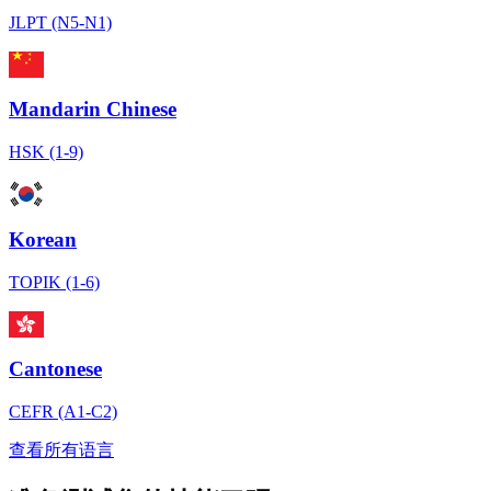
JLPT (N5-N1)
Mandarin Chinese
HSK (1-9)
Korean
TOPIK (1-6)
Cantonese
CEFR (A1-C2)
查看所有语言