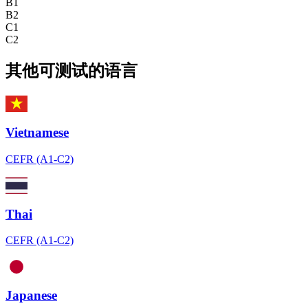
B1
B2
C1
C2
其他可测试的语言
Vietnamese
CEFR (A1-C2)
Thai
CEFR (A1-C2)
Japanese