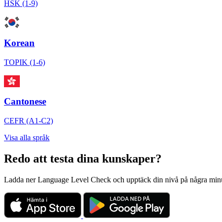
HSK (1-9)
Korean
TOPIK (1-6)
Cantonese
CEFR (A1-C2)
Visa alla språk
Redo att testa dina kunskaper?
Ladda ner Language Level Check och upptäck din nivå på några minuter. 