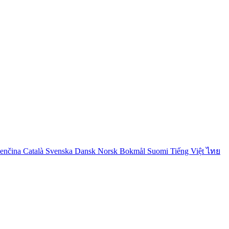
venčina
Català
Svenska
Dansk
Norsk Bokmål
Suomi
Tiếng Việt
ไทย