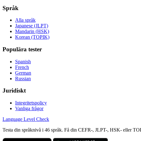
Språk
Alla språk
Japanese (JLPT)
Mandarin (HSK)
Korean (TOPIK)
Populära tester
Spanish
French
German
Russian
Juridiskt
Integritetspolicy
Vanliga frågor
Language
Level Check
Testa din språknivå i 46 språk. Få din CEFR-, JLPT-, HSK- eller TO