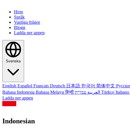
Hem
Språk
Vanliga frågor
Blogg
Ladda ner appen
Svenska
English
Español
Français
Deutsch
日本語
한국어
简体中文
Русск
Bahasa Indonesia
Bahasa Melayu
हिन्दी
العربية
עברית
Türkçe
Italian
Ladda ner appen
Indonesian