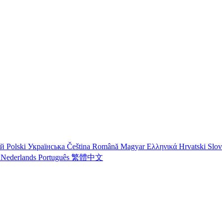
ий
Polski
Українська
Čeština
Română
Magyar
Ελληνικά
Hrvatski
Slo
o
Nederlands
Português
繁體中文