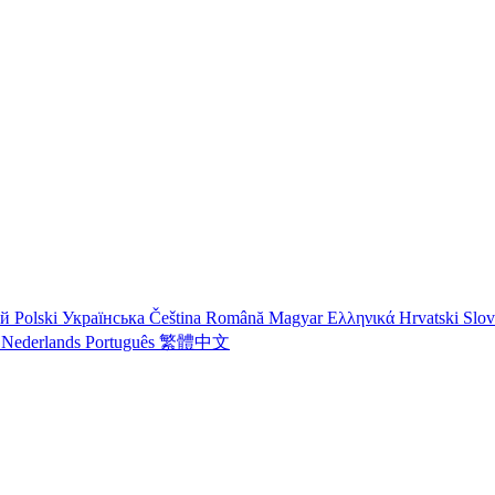
ий
Polski
Українська
Čeština
Română
Magyar
Ελληνικά
Hrvatski
Slo
o
Nederlands
Português
繁體中文