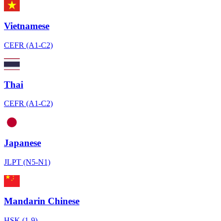
Vietnamese
CEFR (A1-C2)
Thai
CEFR (A1-C2)
Japanese
JLPT (N5-N1)
Mandarin Chinese
HSK (1-9)