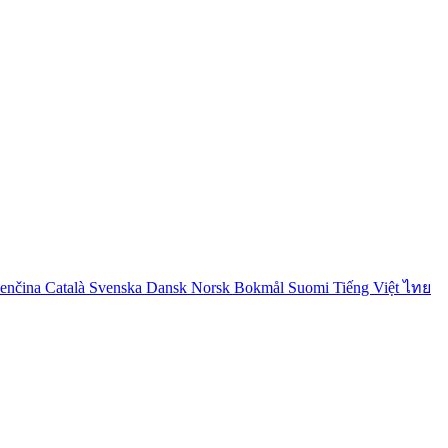
venčina
Català
Svenska
Dansk
Norsk Bokmål
Suomi
Tiếng Việt
ไทย