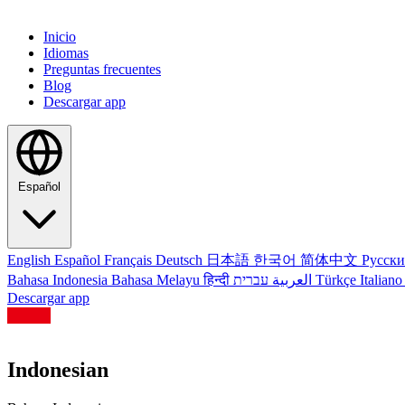
Inicio
Idiomas
Preguntas frecuentes
Blog
Descargar app
Español
English
Español
Français
Deutsch
日本語
한국어
简体中文
Русск
Bahasa Indonesia
Bahasa Melayu
हिन्दी
العربية
עברית
Türkçe
Italian
Descargar app
Indonesian