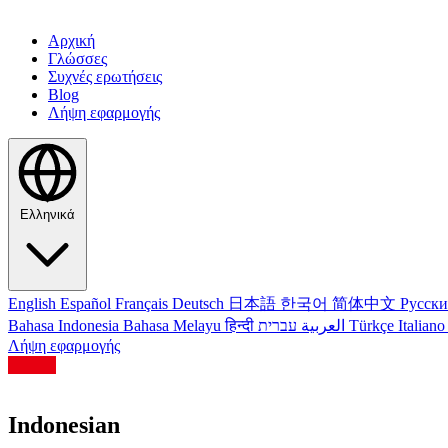
Αρχική
Γλώσσες
Συχνές ερωτήσεις
Blog
Λήψη εφαρμογής
Ελληνικά
English
Español
Français
Deutsch
日本語
한국어
简体中文
Русск
Bahasa Indonesia
Bahasa Melayu
हिन्दी
العربية
עברית
Türkçe
Italian
Λήψη εφαρμογής
Indonesian