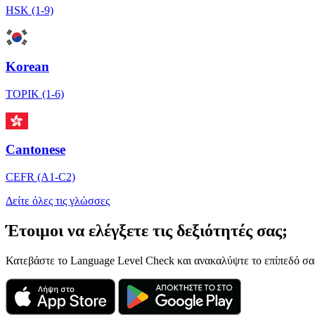
HSK (1-9)
Korean
TOPIK (1-6)
Cantonese
CEFR (A1-C2)
Δείτε όλες τις γλώσσες
Έτοιμοι να ελέγξετε τις δεξιότητές σας;
Κατεβάστε το Language Level Check και ανακαλύψτε το επίπεδό σας 