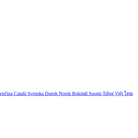
venčina
Català
Svenska
Dansk
Norsk Bokmål
Suomi
Tiếng Việt
ไทย