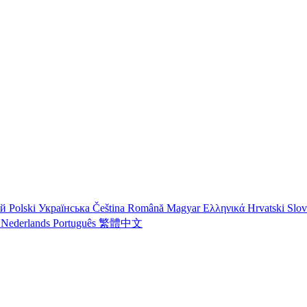
ий
Polski
Українська
Čeština
Română
Magyar
Ελληνικά
Hrvatski
Slo
o
Nederlands
Português
繁體中文