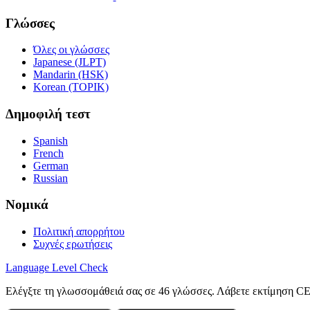
Γλώσσες
Όλες οι γλώσσες
Japanese (JLPT)
Mandarin (HSK)
Korean (TOPIK)
Δημοφιλή τεστ
Spanish
French
German
Russian
Νομικά
Πολιτική απορρήτου
Συχνές ερωτήσεις
Language
Level Check
Ελέγξτε τη γλωσσομάθειά σας σε 46 γλώσσες. Λάβετε εκτίμηση C