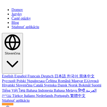
Domov
Jazyky
Časté otázky
Blog
Stiahnuť aplikáciu
Slovenčina
English
Español
Français
Deutsch
日本語
한국어
简体中文
Русский
Polski
Українська
Čeština
Română
Magyar
Ελληνικά
Hrvatski
Slovenčina
Català
Svenska
Dansk
Norsk Bokmål
Suomi
Tiếng Việt
ไทย
Bahasa Indonesia
Bahasa Melayu
हिन्दी
العربية
עברית
Türkçe
Italiano
Nederlands
Português
繁體中文
Stiahnuť aplikáciu