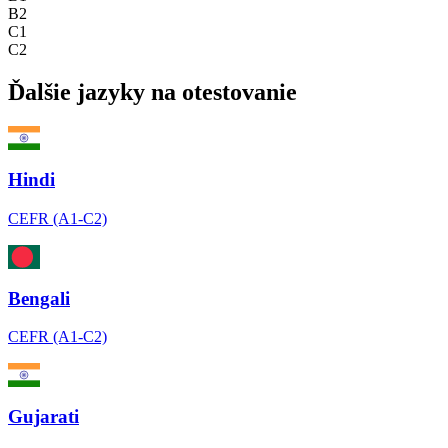
B2
C1
C2
Ďalšie jazyky na otestovanie
Hindi
CEFR (A1-C2)
Bengali
CEFR (A1-C2)
Gujarati