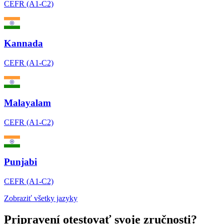
CEFR (A1-C2)
Kannada
CEFR (A1-C2)
Malayalam
CEFR (A1-C2)
Punjabi
CEFR (A1-C2)
Zobraziť všetky jazyky
Pripravení otestovať svoje zručnosti?