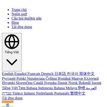
Trang chủ
Ngôn ngữ
Câu hỏi thường gặp
Blog
Tải ứng dụng
Tiếng Việt
English
Español
Français
Deutsch
日本語
한국어
简体中文
Русский
Polski
Українська
Čeština
Română
Magyar
Ελληνικά
Hrvatski
Slovenčina
Català
Svenska
Dansk
Norsk Bokmål
Suomi
Tiếng Việt
ไทย
Bahasa Indonesia
Bahasa Melayu
हिन्दी
العربية
עברית
Türkçe
Italiano
Nederlands
Português
繁體中文
Tải ứng dụng