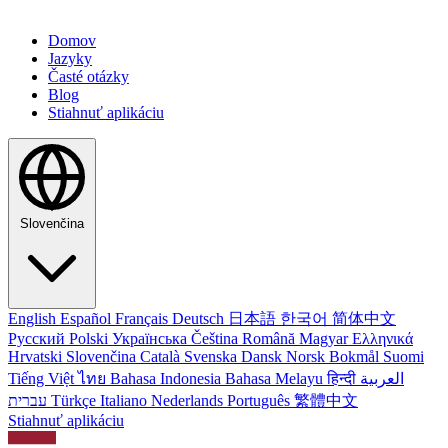
Domov
Jazyky
Časté otázky
Blog
Stiahnuť aplikáciu
Slovenčina
English
Español
Français
Deutsch
日本語
한국어
简体中文
Русский
Polski
Українська
Čeština
Română
Magyar
Ελληνικά
Hrvatski
Slovenčina
Català
Svenska
Dansk
Norsk Bokmål
Suomi
Tiếng Việt
ไทย
Bahasa Indonesia
Bahasa Melayu
हिन्दी
العربية
עברית
Türkçe
Italiano
Nederlands
Português
繁體中文
Stiahnuť aplikáciu