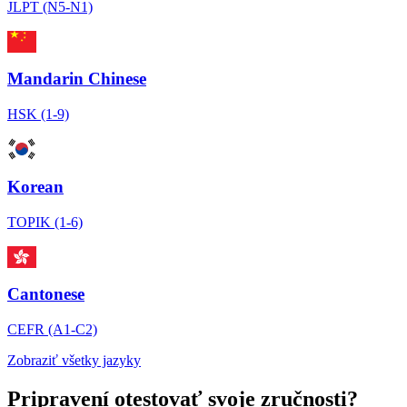
JLPT (N5-N1)
Mandarin Chinese
HSK (1-9)
Korean
TOPIK (1-6)
Cantonese
CEFR (A1-C2)
Zobraziť všetky jazyky
Pripravení otestovať svoje zručnosti?