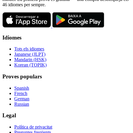
46 idiomes per sempre.
Idiomes
Tots els idiomes
Japanese (JLPT)
Mandarin (HSK)
Korean (TOPIK)
Proves populars
Spanish
French
German
Russian
Legal
Política de privacitat
Preguntes freqüents