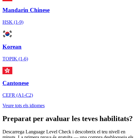
Mandarin Chinese
HSK (1-9)
Korean
TOPIK (1-6)
Cantonese
CEFR (A1-C2)
Veure tots els idiomes
Preparat per avaluar les teves habilitats?
Descarrega Language Level Check i descobreix el teu nivell en
minuts. La primera prova és gratuïta — una compra desbloqueja els