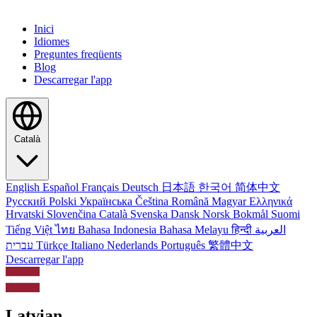
Inici
Idiomes
Preguntes freqüents
Blog
Descarregar l'app
Català
English
Español
Français
Deutsch
日本語
한국어
简体中文
Русский
Polski
Українська
Čeština
Română
Magyar
Ελληνικά
Hrvatski
Slovenčina
Català
Svenska
Dansk
Norsk Bokmål
Suomi
Tiếng Việt
ไทย
Bahasa Indonesia
Bahasa Melayu
हिन्दी
العربية
עברית
Türkçe
Italiano
Nederlands
Português
繁體中文
Descarregar l'app
Latvian