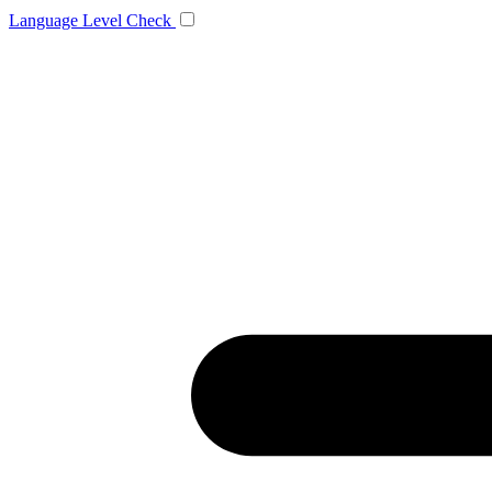
Language
Level Check