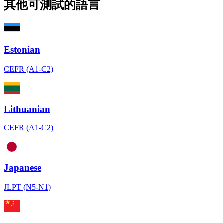
其他可測試的語言
Estonian
CEFR (A1-C2)
Lithuanian
CEFR (A1-C2)
Japanese
JLPT (N5-N1)