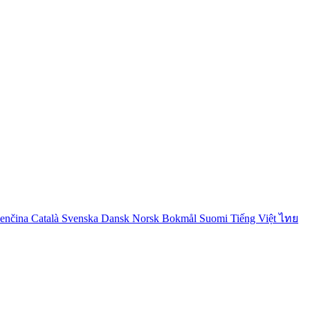
venčina
Català
Svenska
Dansk
Norsk Bokmål
Suomi
Tiếng Việt
ไทย