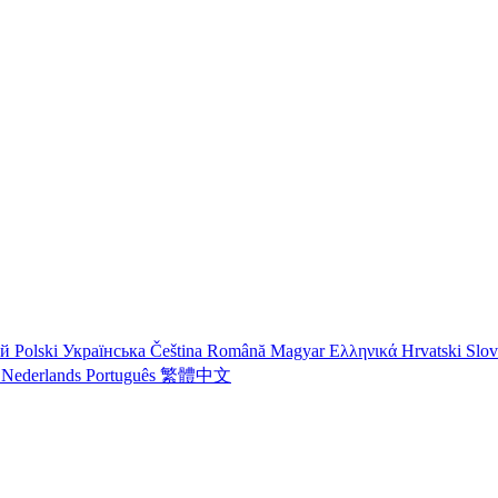
ий
Polski
Українська
Čeština
Română
Magyar
Ελληνικά
Hrvatski
Slo
o
Nederlands
Português
繁體中文