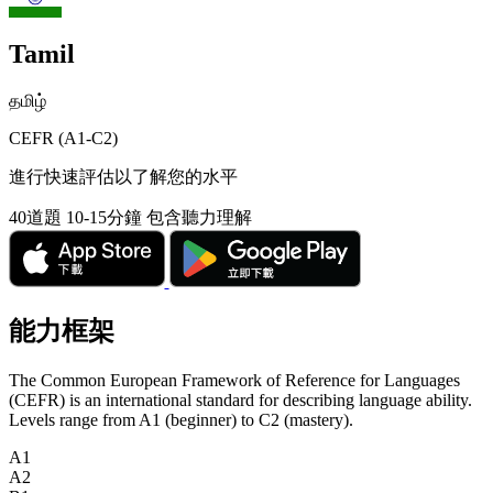
Tamil
தமிழ்
CEFR (A1-C2)
進行快速評估以了解您的水平
40道題
10-15分鐘
包含聽力理解
能力框架
The Common European Framework of Reference for Languages
(CEFR) is an international standard for describing language ability.
Levels range from A1 (beginner) to C2 (mastery).
A1
A2