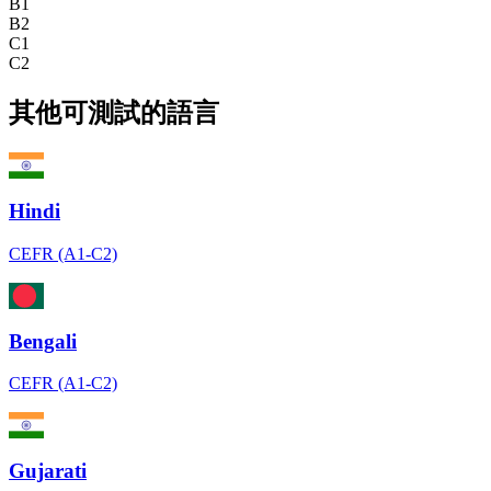
B1
B2
C1
C2
其他可測試的語言
Hindi
CEFR (A1-C2)
Bengali
CEFR (A1-C2)
Gujarati