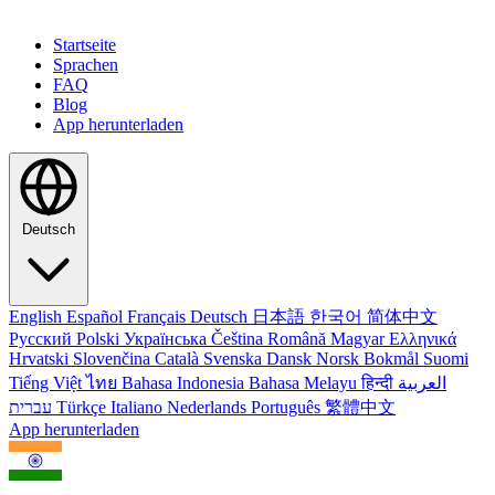
Startseite
Sprachen
FAQ
Blog
App herunterladen
Deutsch
English
Español
Français
Deutsch
日本語
한국어
简体中文
Русский
Polski
Українська
Čeština
Română
Magyar
Ελληνικά
Hrvatski
Slovenčina
Català
Svenska
Dansk
Norsk Bokmål
Suomi
Tiếng Việt
ไทย
Bahasa Indonesia
Bahasa Melayu
हिन्दी
العربية
עברית
Türkçe
Italiano
Nederlands
Português
繁體中文
App herunterladen