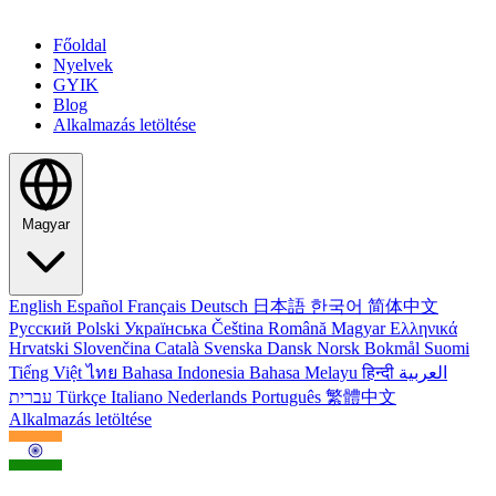
Főoldal
Nyelvek
GYIK
Blog
Alkalmazás letöltése
Magyar
English
Español
Français
Deutsch
日本語
한국어
简体中文
Русский
Polski
Українська
Čeština
Română
Magyar
Ελληνικά
Hrvatski
Slovenčina
Català
Svenska
Dansk
Norsk Bokmål
Suomi
Tiếng Việt
ไทย
Bahasa Indonesia
Bahasa Melayu
हिन्दी
العربية
עברית
Türkçe
Italiano
Nederlands
Português
繁體中文
Alkalmazás letöltése