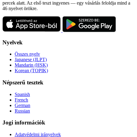
percek alatt. Az első teszt ingyenes — egy vásárlás feloldja mind a
46 nyelvet örökre.
Nyelvek
Összes nyelv
Japanese (JLPT)
Mandarin (HSK)
Korean (TOPIK)
Népszerű tesztek
Spanish
French
German
Russian
Jogi információk
Adatvédelmi irányelvek