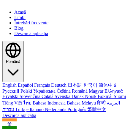
Acasă
Limbi
Întrebări frecvente
Blog
Descarcă aplicația
Română
English
Español
Français
Deutsch
日本語
한국어
简体中文
Русский
Polski
Українська
Čeština
Română
Magyar
Ελληνικά
Hrvatski
Slovenčina
Català
Svenska
Dansk
Norsk Bokmål
Suomi
Tiếng Việt
ไทย
Bahasa Indonesia
Bahasa Melayu
हिन्दी
العربية
עברית
Türkçe
Italiano
Nederlands
Português
繁體中文
Descarcă aplicația