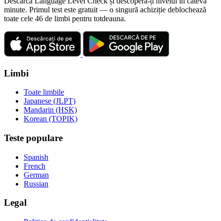
Descarcă Language Level Check și descoperă-ți nivelul în câteva
minute. Primul test este gratuit — o singură achiziție deblochează
toate cele 46 de limbi pentru totdeauna.
Limbi
Toate limbile
Japanese (JLPT)
Mandarin (HSK)
Korean (TOPIK)
Teste populare
Spanish
French
German
Russian
Legal