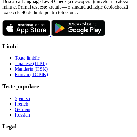
Descarcă Language Level Check și descoperă-ți nivelul în câteva
minute. Primul test este gratuit — o singură achiziție deblochează
toate cele 46 de limbi pentru totdeauna.
Limbi
Toate limbile
Japanese (JLPT)
Mandarin (HSK)
Korean (TOPIK)
Teste populare
Spanish
French
German
Russian
Legal