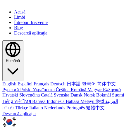
Acasă
Limbi
Întrebări frecvente
Blog
Descarcă aplicația
Română
English
Español
Français
Deutsch
日本語
한국어
简体中文
Русский
Polski
Українська
Čeština
Română
Magyar
Ελληνικά
Hrvatski
Slovenčina
Català
Svenska
Dansk
Norsk Bokmål
Suomi
Tiếng Việt
ไทย
Bahasa Indonesia
Bahasa Melayu
हिन्दी
العربية
עברית
Türkçe
Italiano
Nederlands
Português
繁體中文
Descarcă aplicația