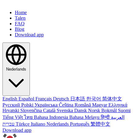
Home
Talen
FAQ
Blog
Download app
Nederlands
English
Español
Français
Deutsch
日本語
한국어
简体中文
Русский
Polski
Українська
Čeština
Română
Magyar
Ελληνικά
Hrvatski
Slovenčina
Català
Svenska
Dansk
Norsk Bokmål
Suomi
Tiếng Việt
ไทย
Bahasa Indonesia
Bahasa Melayu
हिन्दी
العربية
עברית
Türkçe
Italiano
Nederlands
Português
繁體中文
Download app