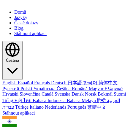
Domů
Jazyky
Časté dotazy
Blog
Stáhnout aplikaci
Čeština
English
Español
Français
Deutsch
日本語
한국어
简体中文
Русский
Polski
Українська
Čeština
Română
Magyar
Ελληνικά
Hrvatski
Slovenčina
Català
Svenska
Dansk
Norsk Bokmål
Suomi
Tiếng Việt
ไทย
Bahasa Indonesia
Bahasa Melayu
हिन्दी
العربية
עברית
Türkçe
Italiano
Nederlands
Português
繁體中文
Stáhnout aplikaci