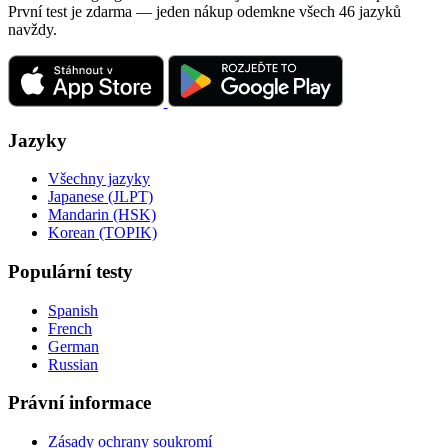
První test je zdarma — jeden nákup odemkne všech 46 jazyků
navždy.
Jazyky
Všechny jazyky
Japanese (JLPT)
Mandarin (HSK)
Korean (TOPIK)
Populární testy
Spanish
French
German
Russian
Právní informace
Zásady ochrany soukromí