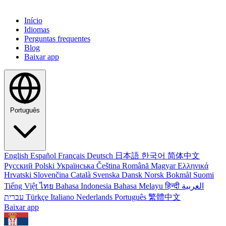
Início
Idiomas
Perguntas frequentes
Blog
Baixar app
Português
English
Español
Français
Deutsch
日本語
한국어
简体中文
Русский
Polski
Українська
Čeština
Română
Magyar
Ελληνικά
Hrvatski
Slovenčina
Català
Svenska
Dansk
Norsk Bokmål
Suomi
Tiếng Việt
ไทย
Bahasa Indonesia
Bahasa Melayu
हिन्दी
العربية
עברית
Türkçe
Italiano
Nederlands
Português
繁體中文
Baixar app