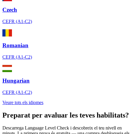
Czech
CEFR (A1-C2)
Romanian
CEFR (A1-C2)
Hungarian
CEFR (A1-C2)
Veure tots els idiomes
Preparat per avaluar les teves habilitats?
Descarrega Language Level Check i descobreix el teu nivell en
minuts. La primera prova és gratuïta — una compra desbloqueja els