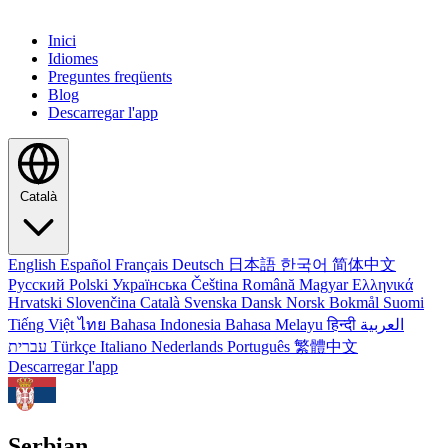
Inici
Idiomes
Preguntes freqüents
Blog
Descarregar l'app
Català
English
Español
Français
Deutsch
日本語
한국어
简体中文
Русский
Polski
Українська
Čeština
Română
Magyar
Ελληνικά
Hrvatski
Slovenčina
Català
Svenska
Dansk
Norsk Bokmål
Suomi
Tiếng Việt
ไทย
Bahasa Indonesia
Bahasa Melayu
हिन्दी
العربية
עברית
Türkçe
Italiano
Nederlands
Português
繁體中文
Descarregar l'app
Serbian