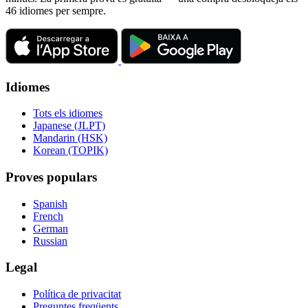
46 idiomes per sempre.
Idiomes
Tots els idiomes
Japanese (JLPT)
Mandarin (HSK)
Korean (TOPIK)
Proves populars
Spanish
French
German
Russian
Legal
Política de privacitat
Preguntes freqüents