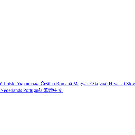
ий
Polski
Українська
Čeština
Română
Magyar
Ελληνικά
Hrvatski
Slo
o
Nederlands
Português
繁體中文