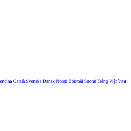
venčina
Català
Svenska
Dansk
Norsk Bokmål
Suomi
Tiếng Việt
ไทย