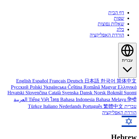
דף הבית
שפות
שאלות נפוצות
בלוג
הורדת האפליקציה
עברית
English
Español
Français
Deutsch
日本語
한국어
简体中文
Русский
Polski
Українська
Čeština
Română
Magyar
Ελληνικά
Hrvatski
Slovenčina
Català
Svenska
Dansk
Norsk Bokmål
Suomi
हिन्दी
Bahasa Melayu
Bahasa Indonesia
ไทย
Tiếng Việt
العربية
עברית
繁體中文
Português
Nederlands
Italiano
Türkçe
הורדת האפליקציה
Hebrew