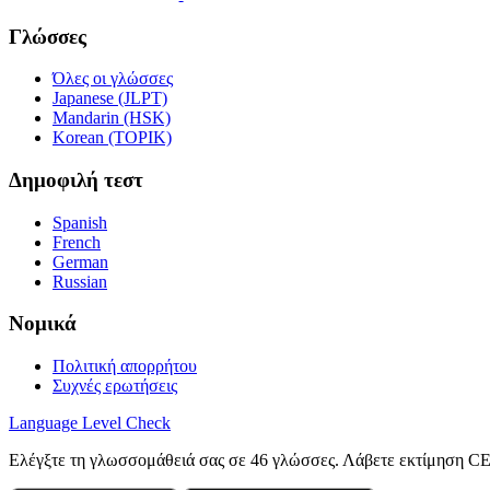
Γλώσσες
Όλες οι γλώσσες
Japanese (JLPT)
Mandarin (HSK)
Korean (TOPIK)
Δημοφιλή τεστ
Spanish
French
German
Russian
Νομικά
Πολιτική απορρήτου
Συχνές ερωτήσεις
Language
Level Check
Ελέγξτε τη γλωσσομάθειά σας σε 46 γλώσσες. Λάβετε εκτίμηση C