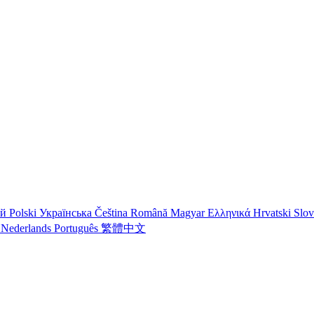
ий
Polski
Українська
Čeština
Română
Magyar
Ελληνικά
Hrvatski
Slo
o
Nederlands
Português
繁體中文