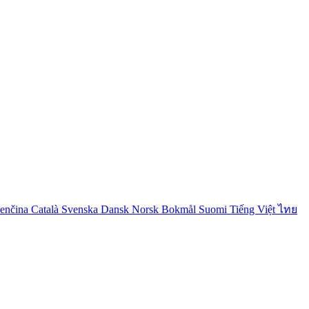
venčina
Català
Svenska
Dansk
Norsk Bokmål
Suomi
Tiếng Việt
ไทย