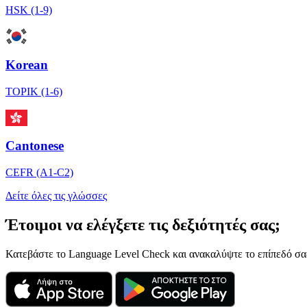
HSK (1-9)
Korean
TOPIK (1-6)
Cantonese
CEFR (A1-C2)
Δείτε όλες τις γλώσσες
Έτοιμοι να ελέγξετε τις δεξιότητές σας;
Κατεβάστε το Language Level Check και ανακαλύψτε το επίπεδό σας 