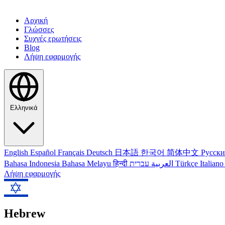
Αρχική
Γλώσσες
Συχνές ερωτήσεις
Blog
Λήψη εφαρμογής
Ελληνικά
English
Español
Français
Deutsch
日本語
한국어
简体中文
Русск
Bahasa Indonesia
Bahasa Melayu
हिन्दी
العربية
עברית
Türkçe
Italian
Λήψη εφαρμογής
Hebrew