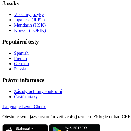
Jazyky
Všechny jazyky
Japanese (JLPT)
Mandarin (HSK)
Korean (TOPIK)
Populární testy
Spanish
French
German
Russian
Právní informace
Zásady ochrany soukromí
Časté dotazy
Language
Level Check
Otestujte svou jazykovou úroveň ve 46 jazycích. Získejte odhad 