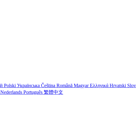
ий
Polski
Українська
Čeština
Română
Magyar
Ελληνικά
Hrvatski
Slo
o
Nederlands
Português
繁體中文