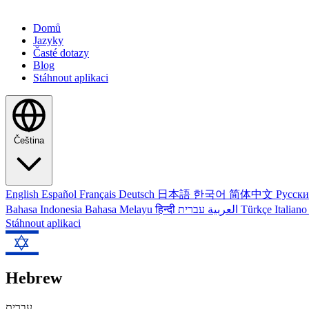
Domů
Jazyky
Časté dotazy
Blog
Stáhnout aplikaci
Čeština
English
Español
Français
Deutsch
日本語
한국어
简体中文
Русск
Bahasa Indonesia
Bahasa Melayu
हिन्दी
العربية
עברית
Türkçe
Italian
Stáhnout aplikaci
Hebrew
עברית