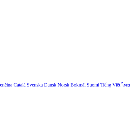
venčina
Català
Svenska
Dansk
Norsk Bokmål
Suomi
Tiếng Việt
ไทย