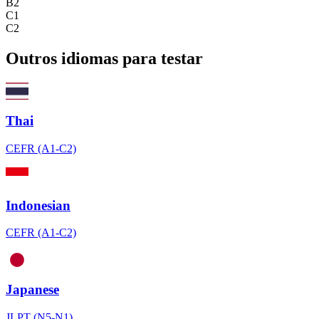
B2
C1
C2
Outros idiomas para testar
Thai
CEFR (A1-C2)
Indonesian
CEFR (A1-C2)
Japanese
JLPT (N5-N1)