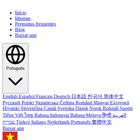
Início
Idiomas
Perguntas frequentes
Blog
Baixar app
Português
English
Español
Français
Deutsch
日本語
한국어
简体中文
Русский
Polski
Українська
Čeština
Română
Magyar
Ελληνικά
Hrvatski
Slovenčina
Català
Svenska
Dansk
Norsk Bokmål
Suomi
Tiếng Việt
ไทย
Bahasa Indonesia
Bahasa Melayu
हिन्दी
العربية
עברית
Türkçe
Italiano
Nederlands
Português
繁體中文
Baixar app