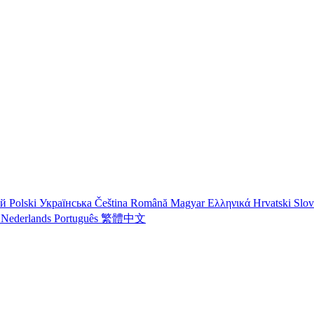
ий
Polski
Українська
Čeština
Română
Magyar
Ελληνικά
Hrvatski
Slo
o
Nederlands
Português
繁體中文