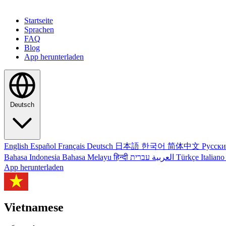
Startseite
Sprachen
FAQ
Blog
App herunterladen
Deutsch
English
Español
Français
Deutsch
日本語
한국어
简体中文
Русск
Bahasa Indonesia
Bahasa Melayu
हिन्दी
العربية
עברית
Türkçe
Italian
App herunterladen
Vietnamese