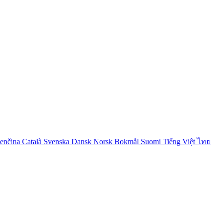
venčina
Català
Svenska
Dansk
Norsk Bokmål
Suomi
Tiếng Việt
ไทย