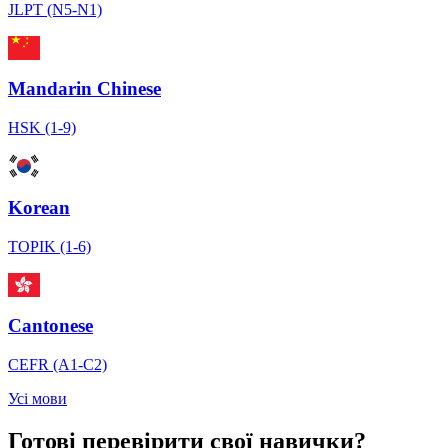
JLPT (N5-N1)
Mandarin Chinese
HSK (1-9)
Korean
TOPIK (1-6)
Cantonese
CEFR (A1-C2)
Усі мови
Готові перевірити свої навички?