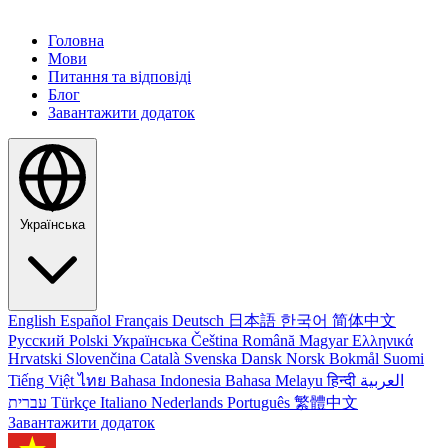
Головна
Мови
Питання та відповіді
Блог
Завантажити додаток
Українська
English
Español
Français
Deutsch
日本語
한국어
简体中文
Русский
Polski
Українська
Čeština
Română
Magyar
Ελληνικά
Hrvatski
Slovenčina
Català
Svenska
Dansk
Norsk Bokmål
Suomi
Tiếng Việt
ไทย
Bahasa Indonesia
Bahasa Melayu
हिन्दी
العربية
עברית
Türkçe
Italiano
Nederlands
Português
繁體中文
Завантажити додаток