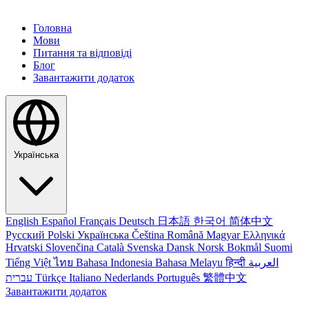
Головна
Мови
Питання та відповіді
Блог
Завантажити додаток
Українська
English
Español
Français
Deutsch
日本語
한국어
简体中文
Русский
Polski
Українська
Čeština
Română
Magyar
Ελληνικά
Hrvatski
Slovenčina
Català
Svenska
Dansk
Norsk Bokmål
Suomi
Tiếng Việt
ไทย
Bahasa Indonesia
Bahasa Melayu
हिन्दी
العربية
עברית
Türkçe
Italiano
Nederlands
Português
繁體中文
Завантажити додаток