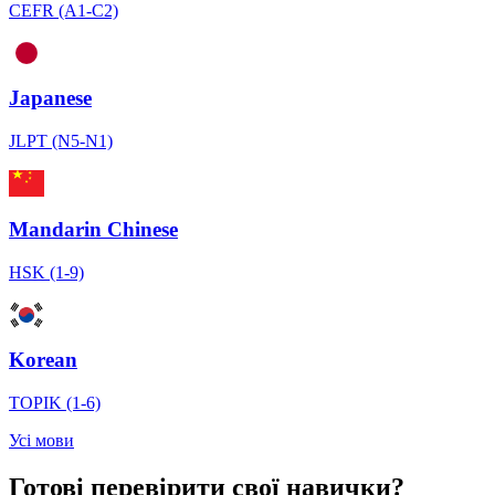
CEFR (A1-C2)
Japanese
JLPT (N5-N1)
Mandarin Chinese
HSK (1-9)
Korean
TOPIK (1-6)
Усі мови
Готові перевірити свої навички?