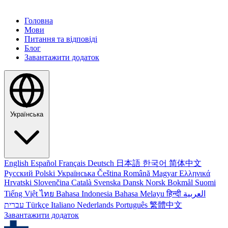
Головна
Мови
Питання та відповіді
Блог
Завантажити додаток
Українська
English
Español
Français
Deutsch
日本語
한국어
简体中文
Русский
Polski
Українська
Čeština
Română
Magyar
Ελληνικά
Hrvatski
Slovenčina
Català
Svenska
Dansk
Norsk Bokmål
Suomi
Tiếng Việt
ไทย
Bahasa Indonesia
Bahasa Melayu
हिन्दी
العربية
עברית
Türkçe
Italiano
Nederlands
Português
繁體中文
Завантажити додаток