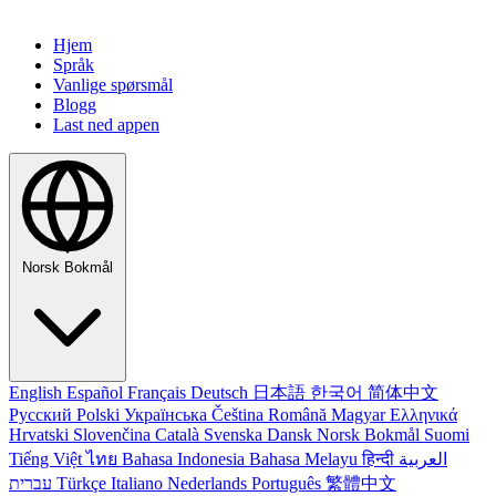
Hjem
Språk
Vanlige spørsmål
Blogg
Last ned appen
Norsk Bokmål
English
Español
Français
Deutsch
日本語
한국어
简体中文
Русский
Polski
Українська
Čeština
Română
Magyar
Ελληνικά
Hrvatski
Slovenčina
Català
Svenska
Dansk
Norsk Bokmål
Suomi
Tiếng Việt
ไทย
Bahasa Indonesia
Bahasa Melayu
हिन्दी
العربية
עברית
Türkçe
Italiano
Nederlands
Português
繁體中文