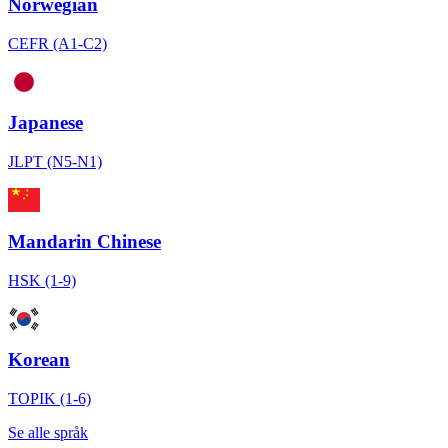
Norwegian
CEFR (A1-C2)
Japanese
JLPT (N5-N1)
Mandarin Chinese
HSK (1-9)
Korean
TOPIK (1-6)
Se alle språk