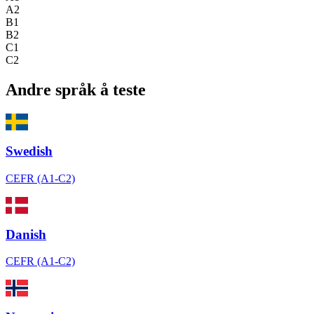
A2
B1
B2
C1
C2
Andre språk å teste
Swedish
CEFR (A1-C2)
Danish
CEFR (A1-C2)