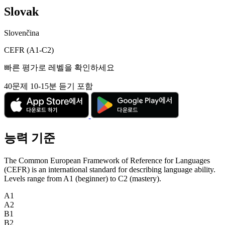
Slovak
Slovenčina
CEFR (A1-C2)
빠른 평가로 레벨을 확인하세요
40문제
10-15분
듣기 포함
능력 기준
The Common European Framework of Reference for Languages
(CEFR) is an international standard for describing language ability.
Levels range from A1 (beginner) to C2 (mastery).
A1
A2
B1
B2