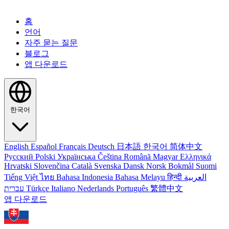
홈
언어
자주 묻는 질문
블로그
앱 다운로드
한국어
English
Español
Français
Deutsch
日本語
한국어
简体中文
Русский
Polski
Українська
Čeština
Română
Magyar
Ελληνικά
Hrvatski
Slovenčina
Català
Svenska
Dansk
Norsk Bokmål
Suomi
Tiếng Việt
ไทย
Bahasa Indonesia
Bahasa Melayu
हिन्दी
العربية
עברית
Türkçe
Italiano
Nederlands
Português
繁體中文
앱 다운로드