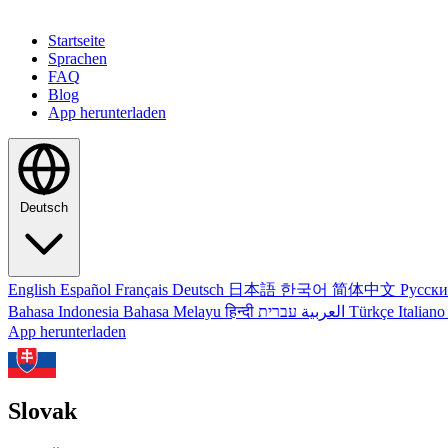
Startseite
Sprachen
FAQ
Blog
App herunterladen
Deutsch
English
Español
Français
Deutsch
日本語
한국어
简体中文
Русск
Bahasa Indonesia
Bahasa Melayu
हिन्दी
العربية
עברית
Türkçe
Italian
App herunterladen
Slovak