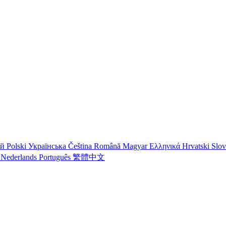
ий
Polski
Українська
Čeština
Română
Magyar
Ελληνικά
Hrvatski
Slo
o
Nederlands
Português
繁體中文