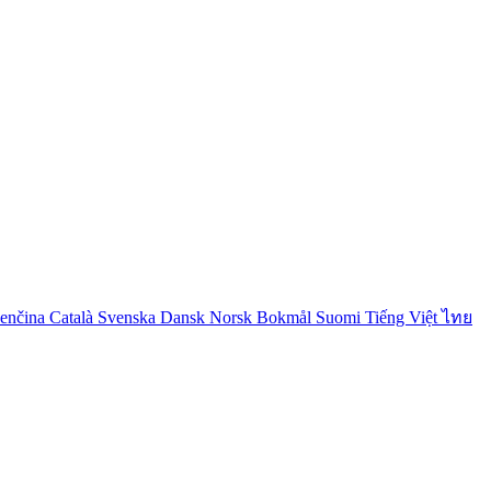
venčina
Català
Svenska
Dansk
Norsk Bokmål
Suomi
Tiếng Việt
ไทย