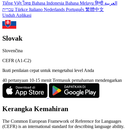
Tiếng Việt
ไทย
Bahasa Indonesia
Bahasa Melayu
हिन्दी
العربية
עברית
Türkçe
Italiano
Nederlands
Português
繁體中文
Unduh Aplikasi
Slovak
Slovenčina
CEFR (A1-C2)
Ikuti penilaian cepat untuk mengetahui level Anda
40 pertanyaan
10-15 menit
Termasuk pemahaman mendengarkan
Kerangka Kemahiran
The Common European Framework of Reference for Languages
(CEFR) is an international standard for describing language ability.