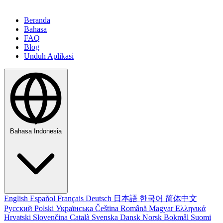
Beranda
Bahasa
FAQ
Blog
Unduh Aplikasi
Bahasa Indonesia
English
Español
Français
Deutsch
日本語
한국어
简体中文
Русский
Polski
Українська
Čeština
Română
Magyar
Ελληνικά
Hrvatski
Slovenčina
Català
Svenska
Dansk
Norsk Bokmål
Suomi