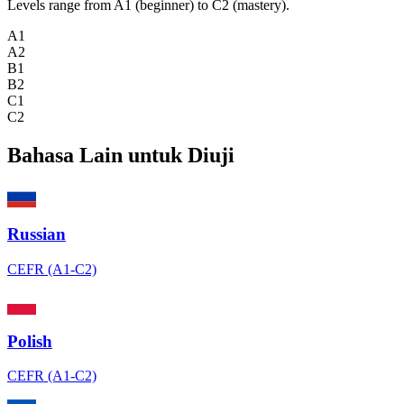
Levels range from A1 (beginner) to C2 (mastery).
A1
A2
B1
B2
C1
C2
Bahasa Lain untuk Diuji
Russian
CEFR (A1-C2)
Polish
CEFR (A1-C2)