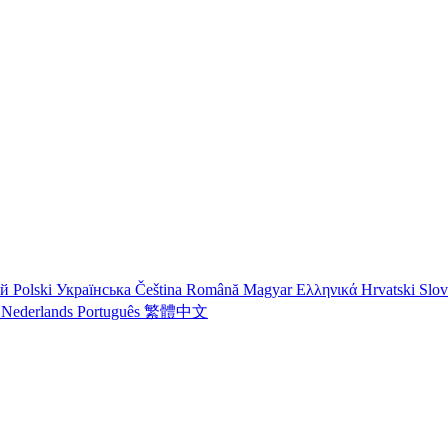
ий
Polski
Українська
Čeština
Română
Magyar
Ελληνικά
Hrvatski
Slo
o
Nederlands
Português
繁體中文