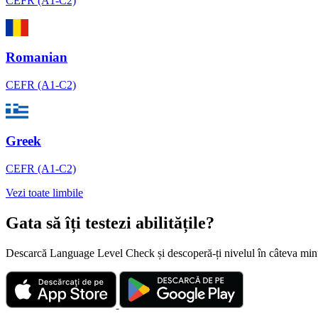
CEFR (A1-C2)
Romanian
CEFR (A1-C2)
Greek
CEFR (A1-C2)
Vezi toate limbile
Gata să îți testezi abilitățile?
Descarcă Language Level Check și descoperă-ți nivelul în câteva minut