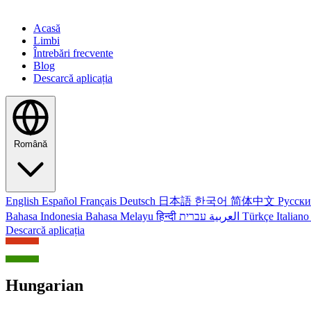
Acasă
Limbi
Întrebări frecvente
Blog
Descarcă aplicația
Română
English
Español
Français
Deutsch
日本語
한국어
简体中文
Русск
Bahasa Indonesia
Bahasa Melayu
हिन्दी
العربية
עברית
Türkçe
Italian
Descarcă aplicația
Hungarian