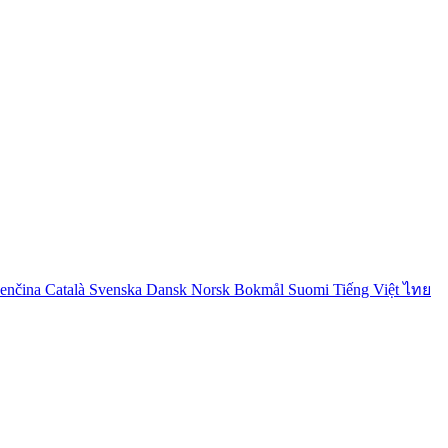
venčina
Català
Svenska
Dansk
Norsk Bokmål
Suomi
Tiếng Việt
ไทย