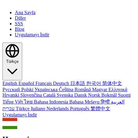
Ana Sayfa
Diller
SSS
Blog
Uygulamayı İndir
Türkçe
English
Español
Français
Deutsch
日本語
한국어
简体中文
Русский
Polski
Українська
Čeština
Română
Magyar
Ελληνικά
Hrvatski
Slovenčina
Català
Svenska
Dansk
Norsk Bokmål
Suomi
Tiếng Việt
ไทย
Bahasa Indonesia
Bahasa Melayu
हिन्दी
العربية
עברית
Türkçe
Italiano
Nederlands
Português
繁體中文
Uygulamayı İndir