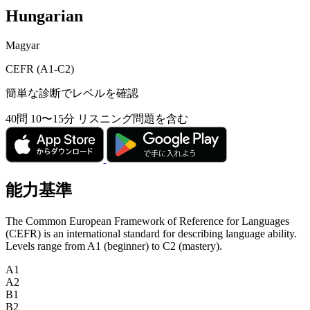
Hungarian
Magyar
CEFR (A1-C2)
簡単な診断でレベルを確認
40問
10〜15分
リスニング問題を含む
能力基準
The Common European Framework of Reference for Languages
(CEFR) is an international standard for describing language ability.
Levels range from A1 (beginner) to C2 (mastery).
A1
A2
B1
B2