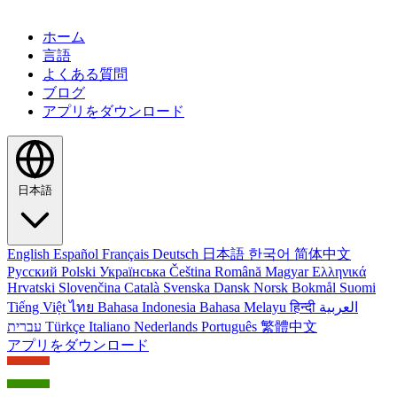
ホーム
言語
よくある質問
ブログ
アプリをダウンロード
日本語
English
Español
Français
Deutsch
日本語
한국어
简体中文
Русский
Polski
Українська
Čeština
Română
Magyar
Ελληνικά
Hrvatski
Slovenčina
Català
Svenska
Dansk
Norsk Bokmål
Suomi
Tiếng Việt
ไทย
Bahasa Indonesia
Bahasa Melayu
हिन्दी
العربية
עברית
Türkçe
Italiano
Nederlands
Português
繁體中文
アプリをダウンロード