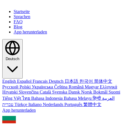
Startseite
Sprachen
FAQ
Blog
App herunterladen
Deutsch
English
Español
Français
Deutsch
日本語
한국어
简体中文
Русский
Polski
Українська
Čeština
Română
Magyar
Ελληνικά
Hrvatski
Slovenčina
Català
Svenska
Dansk
Norsk Bokmål
Suomi
Tiếng Việt
ไทย
Bahasa Indonesia
Bahasa Melayu
हिन्दी
العربية
עברית
Türkçe
Italiano
Nederlands
Português
繁體中文
App herunterladen