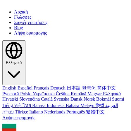
Αρχική
Γλώσσες
Συχνές ερωτήσεις
Blog
Λήψη εφαρμογής
Ελληνικά
English
Español
Français
Deutsch
日本語
한국어
简体中文
Русский
Polski
Українська
Čeština
Română
Magyar
Ελληνικά
Hrvatski
Slovenčina
Català
Svenska
Dansk
Norsk Bokmål
Suomi
Tiếng Việt
ไทย
Bahasa Indonesia
Bahasa Melayu
हिन्दी
العربية
עברית
Türkçe
Italiano
Nederlands
Português
繁體中文
Λήψη εφαρμογής