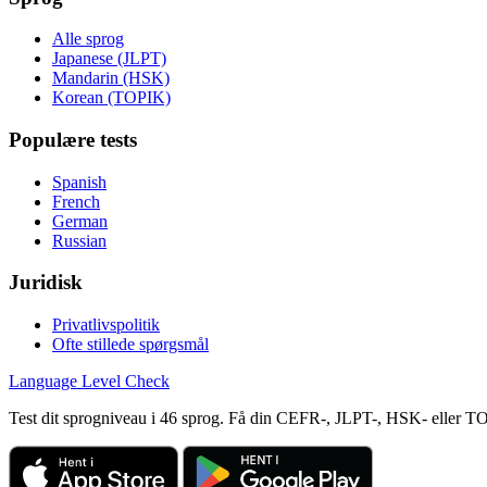
Alle sprog
Japanese (JLPT)
Mandarin (HSK)
Korean (TOPIK)
Populære tests
Spanish
French
German
Russian
Juridisk
Privatlivspolitik
Ofte stillede spørgsmål
Language
Level Check
Test dit sprogniveau i 46 sprog. Få din CEFR-, JLPT-, HSK- eller T