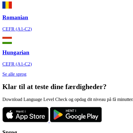
Romanian
CEFR (A1-C2)
Hungarian
CEFR (A1-C2)
Se alle sprog
Klar til at teste dine færdigheder?
Download Language Level Check og opdag dit niveau på få minutter. Før
Sprog