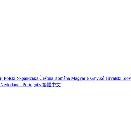
ий
Polski
Українська
Čeština
Română
Magyar
Ελληνικά
Hrvatski
Slo
o
Nederlands
Português
繁體中文