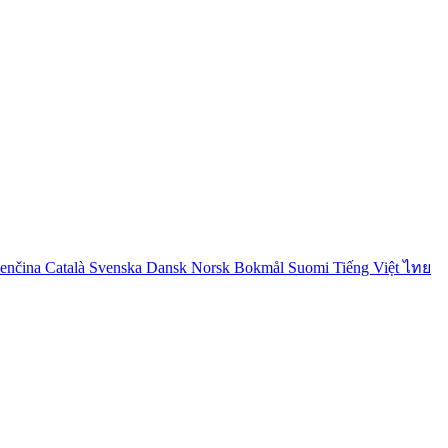
venčina
Català
Svenska
Dansk
Norsk Bokmål
Suomi
Tiếng Việt
ไทย