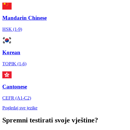
Mandarin Chinese
HSK (1-9)
Korean
TOPIK (1-6)
Cantonese
CEFR (A1-C2)
Pogledaj sve jezike
Spremni testirati svoje vještine?