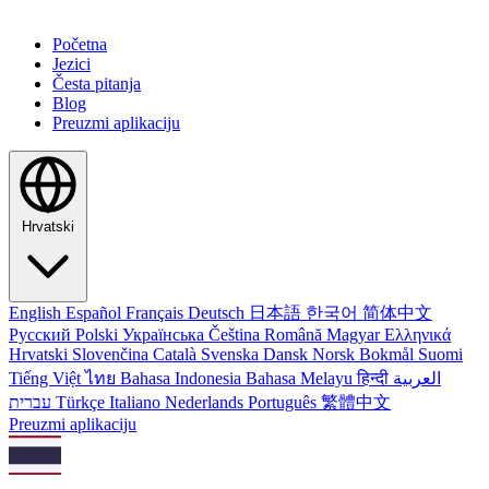
Početna
Jezici
Česta pitanja
Blog
Preuzmi aplikaciju
Hrvatski
English
Español
Français
Deutsch
日本語
한국어
简体中文
Русский
Polski
Українська
Čeština
Română
Magyar
Ελληνικά
Hrvatski
Slovenčina
Català
Svenska
Dansk
Norsk Bokmål
Suomi
Tiếng Việt
ไทย
Bahasa Indonesia
Bahasa Melayu
हिन्दी
العربية
עברית
Türkçe
Italiano
Nederlands
Português
繁體中文
Preuzmi aplikaciju